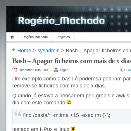
Rogério Machado
Projectos
Home
>
sysadmin
> Bash – Apagar ficheiros com
Bash – Apagar ficheiros com mais de x dia
December 16th, 2009
roger
Go
Um exemplo como a bash é poderosa pediram para 
remove-se ficheiros com mais de x dias.
Quando já estava a pensar em perl,grep’s e awk’s
dia com este comando
find /pasta/* -mtime +15 -exec rm {} \;
testado em HPux e linux