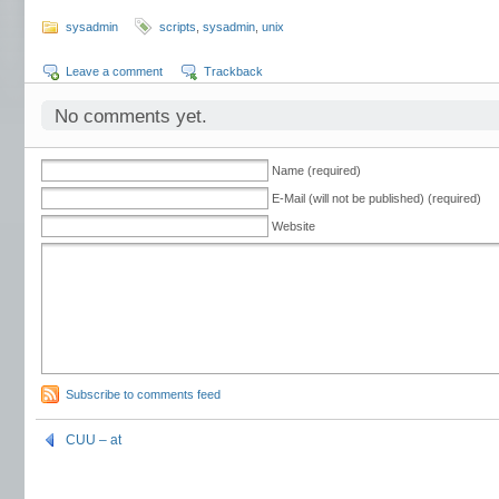
sysadmin
scripts
,
sysadmin
,
unix
Leave a comment
Trackback
No comments yet.
Name (required)
E-Mail (will not be published) (required)
Website
Subscribe to comments feed
CUU – at